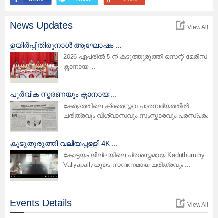
News Updates
View All
ഉയിർപ്പ് തിരുനാൾ ആഘോഷം ...
2026 ഏപ്രിൽ 5-ന് കടുത്തുരുത്തി സെന്റ് മേരീസ്
ക്നാനായ ...
പൂർവിക സ്മരണയും ക്നാനായ ...
കേരളത്തിലെ ക്രൈസ്തവ പാരമ്പര്യത്തിൽ
ചരിത്രവും വിശ്വാസവും സംസ്കാരവും പരസ്പരം
...
കുടുതുരുത്തി വലിയപ്പള്ളി 4K ...
കോട്ടയം ജില്ലയിലെ പ്രശസ്തമായ Kaduthuruthy
Valiyapallyയുടെ സമ്പന്നമായ ചരിത്രവും ...
Events Details
View All