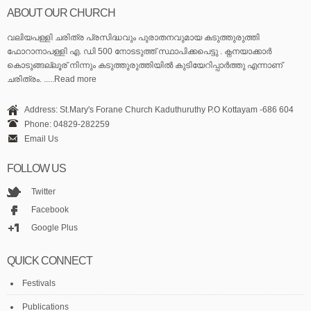
ABOUT OUR CHURCH
വലിയപള്ളി ചരിത്ര പ്രസിദ്ധവും പുരാതനവുമായ കടുത്തുരുത്തി
ഫോറാനാപള്ളി എ. ഡി 500 നോടടുത്ത് സ്ഥാപിക്കപെട്ടു . ക്നനയാക്കാർ
കൊടുങ്ങല്ലൂര് നിന്നും കടുത്തുരുത്തിയിൽ കുടിയേറിപ്പാർത്തു എന്നാണ്
ചരിത്രം. .....Read more
Address: St.Mary's Forane Church Kaduthuruthy P.O Kottayam -686 604
Phone: 04829-282259
Email Us
FOLLOW US
Twitter
Facebook
Google Plus
QUICK CONNECT
Festivals
Publications