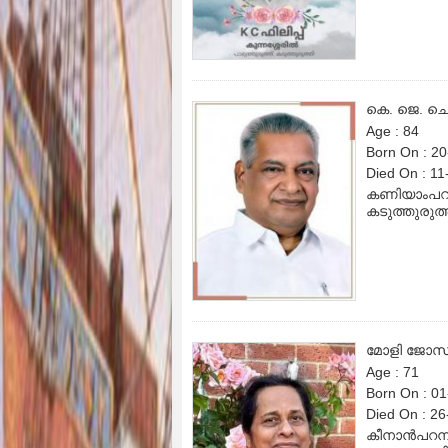
കെ. ജെ. ച
Age : 84
Born On : 2
Died On : 1
കണിയാംപറമ
കടുത്തുരുത
മോളി ജോസ
Age : 71
Born On : 0
Died On : 2
കീനാൻപറമ്