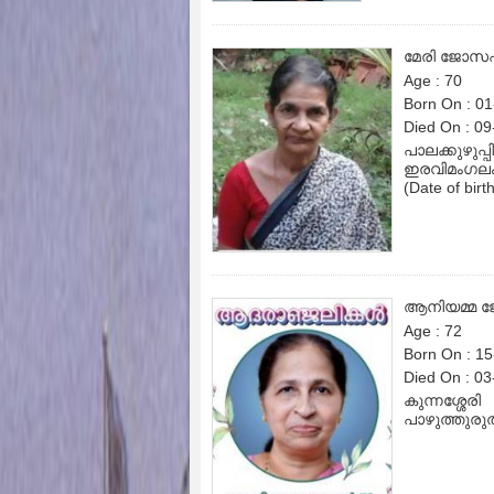
മേരി ജോസ
Age : 70
Born On : 0
Died On : 0
പാലക്കുഴുപ്
ഇരവിമംഗലം 
(Date of birt
ആനിയമ്മ
Age : 72
Born On : 1
Died On : 0
കുന്നശ്ശേരി
പാഴുത്തുരുത