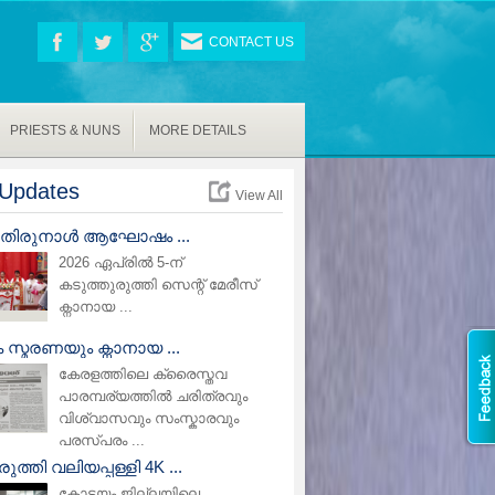
CONTACT US
PRIESTS & NUNS
MORE DETAILS
Updates
View All
പ് തിരുനാൾ ആഘോഷം ...
2026 ഏപ്രിൽ 5-ന്
കടുത്തുരുത്തി സെന്റ് മേരീസ്
ക്നാനായ ...
സ്മരണയും ക്നാനായ ...
കേരളത്തിലെ ക്രൈസ്തവ
പാരമ്പര്യത്തിൽ ചരിത്രവും
വിശ്വാസവും സംസ്കാരവും
പരസ്പരം ...
ുത്തി വലിയപ്പള്ളി 4K ...
കോട്ടയം ജില്ലയിലെ