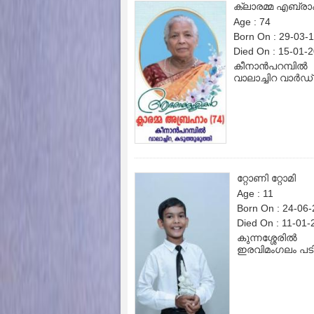
ക്ലാരമ്മ എബ്ര
Age : 74
Born On : 29-03-
Died On : 15-01-
കീനാൻപറമ്പിൽ
വാലാച്ചിറ വാർഡ്
റ്റോണി റ്റോമി
Age : 11
Born On : 24-06
Died On : 11-01-
കുന്നശ്ശേരിൽ
ഇരവിമംഗലം പടി