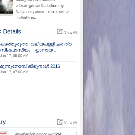
പ്രശസ്തമായ Kaduthuruthy
Valiyapallyയുടെ സമ്പന്നമായ
ചരിത്രവും ...
 Details
View All
കടത്തുരുത്തി വലീയപള്ളി ചരിത്ര
സിംപോസിയം – ക്നാനായ ...
Jan 17, 09:00 AM
മൂന്നുനോമ്പ് തിരുനാള്‍ 2016
Jan 17, 07:00 AM
ry
View All
ക്ലാരമ്മ എബ്രാഹം
(74)
റ്റോണി റ്റോമി