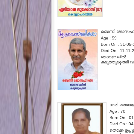
ബെന്നി ജോസഫ
Age : 59
Born On : 31-05
Died On : 11-11-
ഞാറവേലിൽ
കടുത്തുരുത്തി 
മേരി മത്തായ
Age : 70
Born On : 0
Died On : 0
തെക്കേ ഉപ്പൂട