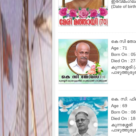
ഇരവിമംഗലം 
(Date of birt
കെ സി തോ
Age : 71
Born On : 0
Died On : 2
കുന്നശ്ശേരി 
പാഴുത്തുരുത
കെ. സി. ഫിലി
Age : 69
Born On : 0
Died On : 1
കുന്നശ്ശേരി
പാഴുത്തുരുത