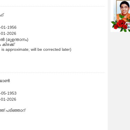
Born on : 28-05-1999
Died on : 09-02-2026
ഫ്
പാലയിൽ മുട്ടുചിറ വാർഡ്
1-01-1956
9-01-2026
പിൽ (മുളന്താനം)
കിഴക്ക്
h is approximate; will be corrected later)
 ജോൺ
5-05-1953
3-01-2026
്ത് പടിഞ്ഞാറ്