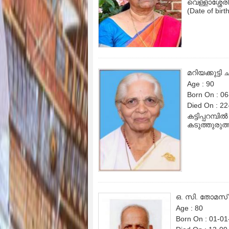
വെള്ളാശ്ശേര
(Date of birt
മറിയക്കുട്ടി
Age : 90
Born On : 0
Died On : 2
കട്ടിപ്പറമ്പിൽ
കടുത്തുരുത
ഒ. സി. തോമസ്
Age : 80
Born On : 01-0