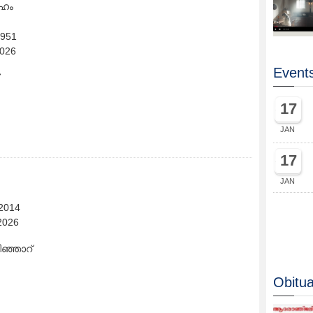
ാഹം
1951
2026
Events
17
JAN
17
JAN
-2014
2026
ഞ്ഞാറ്
Obitua
ആൽബിൻ ജോസഫ്
(26)