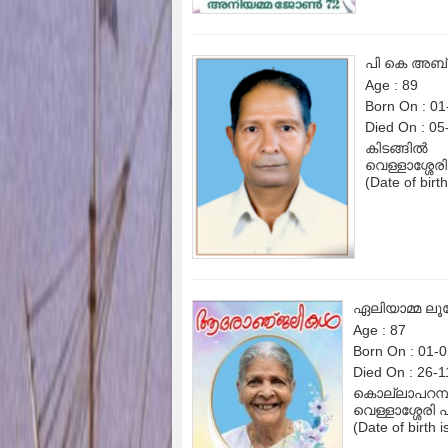
പി കെ അബ
Age : 89
Born On : 0
Died On : 05
കിടങ്ങിൽ
വെള്ളാശ്ശേരി 
(Date of birt
ഏലിയാമ്മ ലൂ
Age : 87
Born On : 01-
Died On : 26-
കൊല്ലാപറമ്
വെള്ളാശ്ശേരി 
(Date of birth 