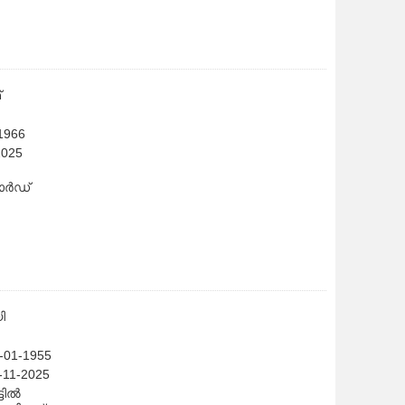
്
-1966
2025
വാർഡ്
ി
1-01-1955
4-11-2025
്ടിൽ