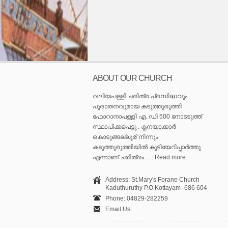
ABOUT OUR CHURCH
വലിയപള്ളി ചരിത്ര പ്രസിദ്ധവും
പുരാതനവുമായ കടുത്തുരുത്തി
ഫോറാനാപള്ളി എ. ഡി 500 നോടടുത്ത്
സ്ഥാപിക്കപെട്ടു . ക്നനയാക്കാർ
കൊടുങ്ങല്ലൂര് നിന്നും
കടുത്തുരുത്തിയിൽ കുടിയേറിപ്പാർത്തു
എന്നാണ് ചരിത്രം. .....Read more
Address: St.Mary's Forane Church
Kaduthuruthy P.O Kottayam -686 604
Phone: 04829-282259
Email Us