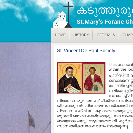
HOME
HISTORY
OFFICIALS
CHAP
St. Vincent De Paul Society
This associat
within the loc
പാരീസിൽ സ
സൊസൈറ്റി
പോണ്ടിച്ചേ
വലിയപള്ള
സ്ഥാപിച്ച് 
നിരാലംബരുമായവക്ക് ചികിത്സ, വിദ്
ജീവകാരുണ്യപ്രവത്തനങ്ങൾക്കായി 
പ്രധാന ലക്‌ഷ്യം. കൂടാതെ ദത്തുകു
തുടങ്ങി ഒട്ടേറെ കാര്യങ്ങളും ഈ സം
ഞായറാഴ്ചയും ആദ്യത്തെ വി. കുർബാന
സാമ്പത്തികസമാഹരണം നടത്തുന്നു.