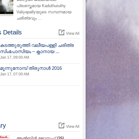
പ്രശസ്തമായ Kaduthuruthy
Valiyapallyയുടെ സമ്പന്നമായ
ചരിത്രവും ...
 Details
View All
കടത്തുരുത്തി വലീയപള്ളി ചരിത്ര
സിംപോസിയം – ക്നാനായ ...
Jan 17, 09:00 AM
മൂന്നുനോമ്പ് തിരുനാള്‍ 2016
Jan 17, 07:00 AM
ry
View All
ആൽബിൻ ജോസഫ്
(26)
ക്ലാരമ്മ എബ്രാഹം
(