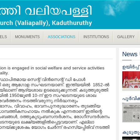
ELS
MONUMENTS
ASSOCIATIONS
INSTITUTIONS
GALLERY
News 
ഉയിർപ്
ion is engaged in social welfare and service activities
ality.
്ഥാപിതമായ സെന്റ് വിൻസെന്റ് ഡി പോൾ
 ഒരു ആഗോള സംഘടനയാണ്. ഇന്ത്യയിൽ 1852-ൽ
രിയിലാണ് ആദ്യശാഖ ഉടലെടുക്കുന്നത്. കടുത്തുരുത്തി
ിയിൽ 1950ജൂൺ 10-ന് ഈ സംഘടനയുടെ ശാഖ
പൂർവിക 
പ്രവർത്തനം നടത്തിവരുന്നു.നിർദ്ധനരും
യാഭാസം, വിവാഹം, ഭാവനപുനരുദ്ധാരണം തുടങ്ങിയ
സാമ്പത്തികസഹായം നൽകുക എന്നതാണ് ഇതിന്റെ
ടുംബങ്ങൾ, ദത്തുകുടുംബസന്ദർശനം, രോഗീസന്ദർശനം
ഘടനയുടെ ലക്ഷ്യങ്ങളിൽപ്പെട്ടവയാണ്. എല്ലാ
യ്ക്കുശേഷം യോഗം ചേർന്ന് രഹസ്യപ്പിരിവ് നടത്തി
കുടുതുര