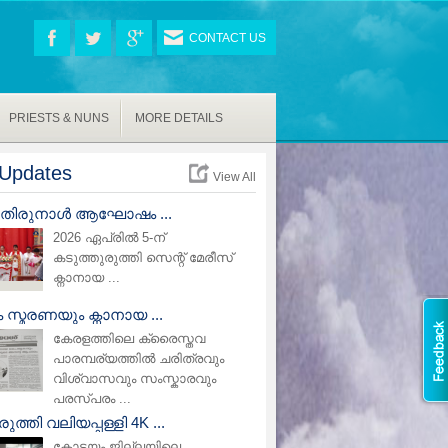
CONTACT US
PRIESTS & NUNS
MORE DETAILS
Updates
View All
പ് തിരുനാൾ ആഘോഷം ...
2026 ഏപ്രിൽ 5-ന്
കടുത്തുരുത്തി സെന്റ് മേരീസ്
ക്നാനായ ...
സ്മരണയും ക്നാനായ ...
കേരളത്തിലെ ക്രൈസ്തവ
പാരമ്പര്യത്തിൽ ചരിത്രവും
വിശ്വാസവും സംസ്കാരവും
പരസ്പരം ...
ുത്തി വലിയപ്പള്ളി 4K ...
കോട്ടയം ജില്ലയിലെ