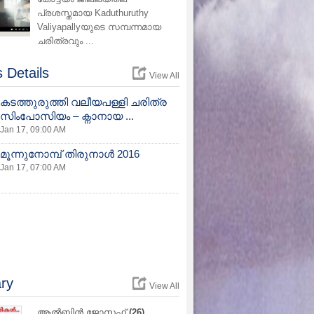
പ്രശസ്തമായ Kaduthuruthy
Valiyapallyയുടെ സമ്പന്നമായ
ചരിത്രവും ...
 Details
View All
കടത്തുരുത്തി വലീയപള്ളി ചരിത്ര
സിംപോസിയം – ക്നാനായ ...
Jan 17, 09:00 AM
മൂന്നുനോമ്പ് തിരുനാള്‍ 2016
Jan 17, 07:00 AM
ry
View All
ൽബിൻ ജോസഫ്
(26)
ക്ലാരമ്മ എബ്രാഹം
(74)