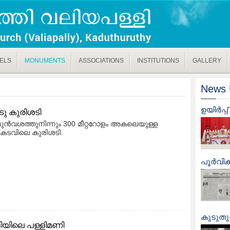
ELS
MONUMENTS
ASSOCIATIONS
INSTITUTIONS
GALLERY
News 
ഉയിർപ്
ടു കുരിശടി
മുൻവശത്തുനിന്നും 300 മീറ്ററോളം അകലെയുള്ള
് കടവിലെ കുരിശടി.
പൂർവിക 
കുടുതുര
ിയിലെ പള്ളിമണി