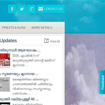
CONTACT US
PRIESTS & NUNS
MORE DETAILS
Updates
View All
പ് തിരുനാൾ ആഘോഷം ...
2026 ഏപ്രിൽ 5-ന്
കടുത്തുരുത്തി സെന്റ് മേരീസ്
ക്നാനായ ...
സ്മരണയും ക്നാനായ ...
കേരളത്തിലെ ക്രൈസ്തവ
പാരമ്പര്യത്തിൽ ചരിത്രവും
വിശ്വാസവും സംസ്കാരവും
പരസ്പരം ...
ുത്തി വലിയപ്പള്ളി 4K ...
കോട്ടയം ജില്ലയിലെ