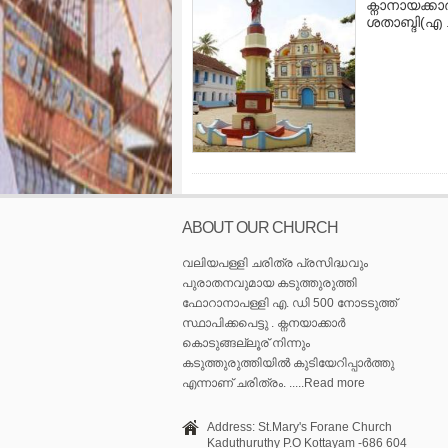
ക്നാനായക്ക
ശതാബ്ദി(എ .
ABOUT OUR CHURCH
വലിയപള്ളി ചരിത്ര പ്രസിദ്ധവും
പുരാതനവുമായ കടുത്തുരുത്തി
ഫോറാനാപള്ളി എ. ഡി 500 നോടടുത്ത്
സ്ഥാപിക്കപെട്ടു . ക്നനയാക്കാർ
കൊടുങ്ങല്ലൂര് നിന്നും
കടുത്തുരുത്തിയിൽ കുടിയേറിപ്പാർത്തു
എന്നാണ് ചരിത്രം. .....Read more
Address: St.Mary's Forane Church
Kaduthuruthy P.O Kottayam -686 604