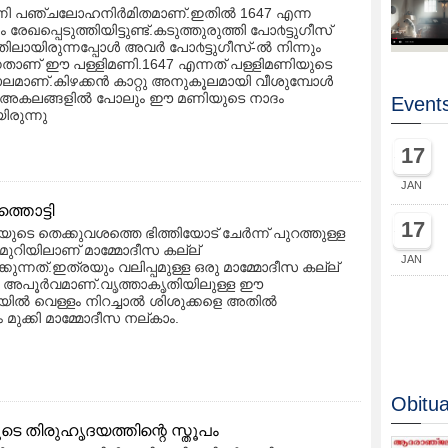
ണി പഞ്ചലോഹനിർമിതമാണ്.ഇതിൽ 1647 എന്ന
രേഖപ്പെടുത്തിയിട്ടുണ്ട്.കടുത്തുരുത്തി പോ൪ട്ടുഗീസ്
ലായിരുന്നപ്പോൾ അവർ പോ൪ട്ടുഗീസ്-ൽ നിന്നും
നതാണ് ഈ പള്ളിമണി.1647 എന്നത് പള്ളിമണിയുടെ
ലമാണ്.കിഴക്കൻ കാറ്റു അനുകൂലമായി വീശുമ്പോൾ
െ അകലങ്ങളിൽ പോലും ഈ മണിയുടെ നാദം
Events
ിരുന്നു
17
JAN
തൊട്ടി
17
യുടെ തെക്കുവശത്തെ ഭിത്തിയോട് ചേർന്ന് പുറത്തുള്ള
മുറിയിലാണ് മാമ്മോദീസ കല്ല്‌
JAN
ക്കുന്നത്.ഇത്രയും വലിപ്പമുള്ള ഒരു മാമ്മോദീസ കല്ല്‌
 അപൂർവമാണ്.വൃത്താകൃതിയിലുള്ള ഈ
യിൽ വെള്ളം നിറച്ചാൽ ശിശുക്കളെ അതിൽ
 മുക്കി മാമ്മോദീസ നല്കാം.
Obitua
തിരുഹൃദയത്തിന്റെ സ്തൂപം
ആ