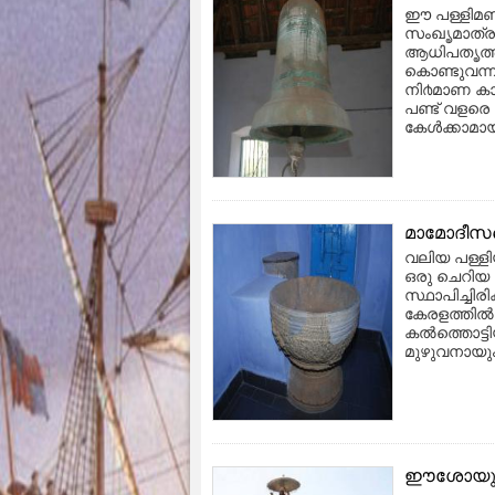
ഈ പള്ളിമ
സംഖൄമാത്രം 
ആധിപതൄത്തി
കൊണ്ടുവന്
നി൪മാണ കാ
പണ്ട് വളര
കേൾക്കാമായ
മാമോദീസത്
വലിയ പള്ളി
ഒരു ചെറിയ 
സ്ഥാപിച്ചിരി
കേരളത്തിൽ
കൽത്തൊട്ടി
മുഴുവനായും
ഈശോയുടെ 